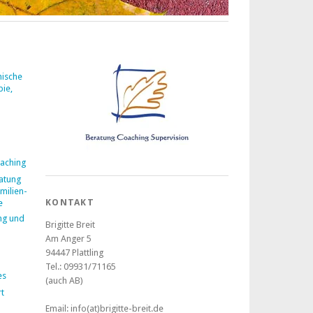
mische
pie,
aching
atung
milien-
KONTAKT
e
ng und
Brigitte Breit
Am Anger 5
94447 Plattling
Tel.: 09931/71165
es
(auch AB)
t
Email: info(at)brigitte-breit.de