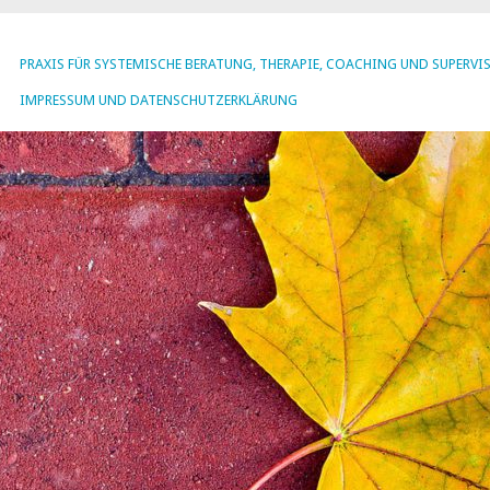
PRAXIS FÜR SYSTEMISCHE BERATUNG, THERAPIE, COACHING UND SUPERVI
IMPRESSUM UND DATENSCHUTZERKLÄRUNG