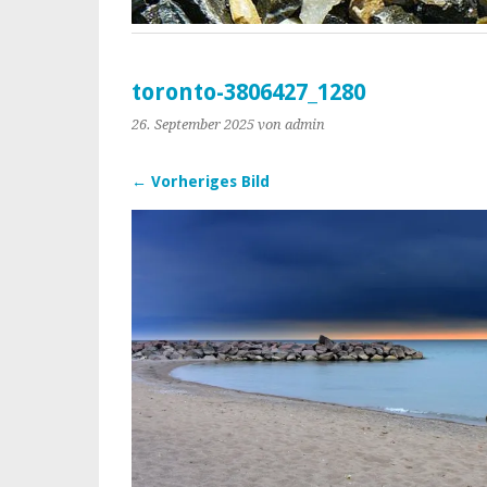
toronto-3806427_1280
26. September 2025
von admin
← Vorheriges Bild