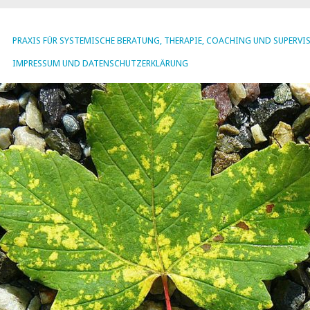
PRAXIS FÜR SYSTEMISCHE BERATUNG, THERAPIE, COACHING UND SUPERVI
IMPRESSUM UND DATENSCHUTZERKLÄRUNG