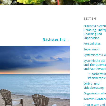
SEITEN
Praxis für Syste
Beratung, Thera
Coaching und
Supervision
Nächstes Bild →
Persönliches
Supervision
Systemisches Co
Systemische Ber
und Therapie/Fa
und Paartherapi
*Paarberatu
Paartherapie
Online- und
Videoberatung
Organisatorisch
Kontakt & Anfahr
Impressum und