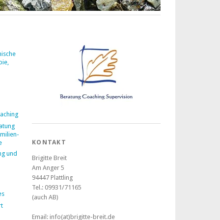
mische
pie,
aching
atung
milien-
KONTAKT
e
ng und
Brigitte Breit
Am Anger 5
94447 Plattling
Tel.: 09931/71165
es
(auch AB)
t
Email: info(at)brigitte-breit.de