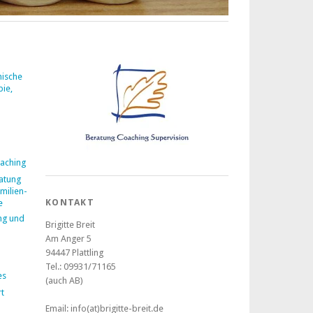
mische
pie,
aching
atung
milien-
KONTAKT
e
ng und
Brigitte Breit
Am Anger 5
94447 Plattling
Tel.: 09931/71165
es
(auch AB)
t
Email: info(at)brigitte-breit.de