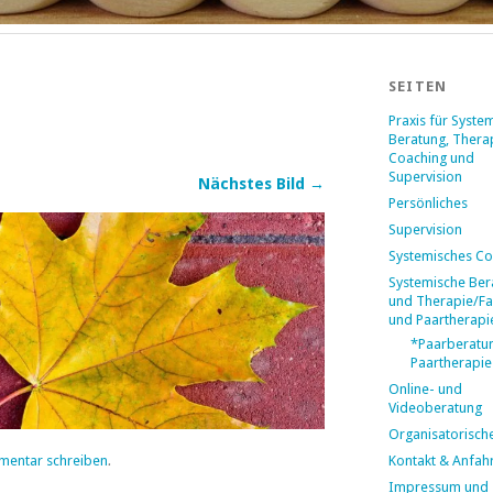
SEITEN
Praxis für Syste
Beratung, Thera
Coaching und
Supervision
Nächstes Bild →
Persönliches
Supervision
Systemisches Co
Systemische Ber
und Therapie/Fa
und Paartherapi
*Paarberatu
Paartherapie
Online- und
Videoberatung
Organisatorisch
Kontakt & Anfahr
mentar schreiben
.
Impressum und